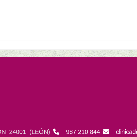
ÓN
24001
(LEÓN)
987 210 844
clinicad