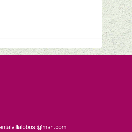
entalvillalobos
msn.com